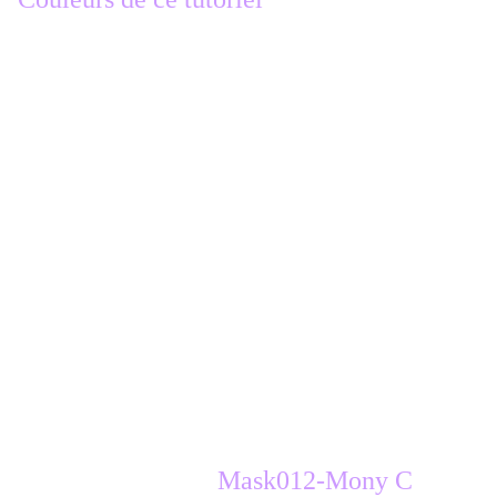
Ouvrir un calque transparent de 800 x
600
filtre / Mehdi Wavy Lab 1.1
lineaire 1, 45, 100
nouveau calque
remplir de la couleur 2
filtre / Photo Tools/ Frosted Edger -
Color, valeurs par défaut
mode du calque sur lumière dure
Nouveau calque
remplir de couleur 3
Ouvrir le masque
Mask012-Mony C