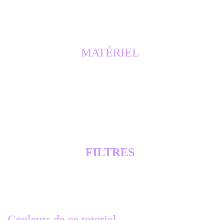
cette traduction est la propriété d'
Evanescence
*********
MATÉRIEL
Tubes d'
Elisabeth
Masque Mony design
éléments de scrap
FILTRES
Mehdi Wavy Lab 1.1
Photo Tools/ Frosted Edger - Color
Couleurs de ce tutoriel