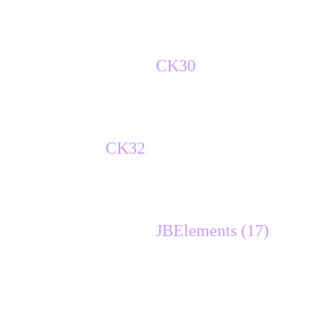
réglages, netteté, netteté
copier coller le tube
CK30
placement du calque X 487 / Y 81
mode du calque sur assombrir
copier coller
CK32
placer sur la droite
ombre portée noire 1, 1, 100, 0
copier coller le tube
JBElements (17)
placement du calque X (min) - 8 / Y 140
ombre portée noire 1, 1, 100, 0