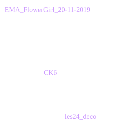
copier coller le tube
EMA_FlowerGirl_20-11-2019
enlever la signature
image miroir
placement du calque X 51/ Y 180
réglages, netteté, netteté
ombre portée noire 0, 0, 40, 15
copier coller
CK6
redimensionner à 80%
placement X 291 / Y 9
ombre portée noire 0, 0, 40, 15
copier coller le tube
les24_deco
placement du calque X (min) -13 / Y