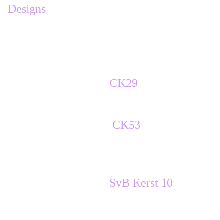
Designs
calque de masque à partir d'une image
12. fusionner le groupe .
13. effets de bords accentuer
copier coller le tube
CK29
comme nouveau calque
copier coller le tube
CK53
placer le calque , avec la flèche sélection
X 346 / Y13
copier coller le tube
SvB Kerst 10
redimensionner à 80%
placement du calque X 212 / Y42