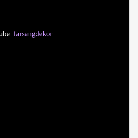
 tube
farsangdekor