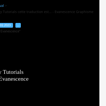
val
>
ry Tutorials cette traduction est... - Evanescence Graphisme
.02.2023
…
 Evanescence*
y Tutorials
' Evanescence