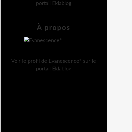
portail Eklablog
À propos
Voir le profil de
Evanescence*
sur le
portail Eklablog