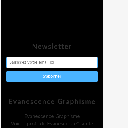
Newsletter
Evanescence Graphisme
Evanescence Graphisme
Voir le profil de
Evanescence*
sur le