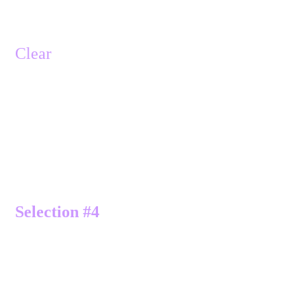
20 -
filtre Alien Skin Eye Candy 5 Impact
> Glass.
Clear
désélectionner
ombre portée noire 1, 1, 100,1
nouveau calque
21 -
Selection chargée depuis le calque
alpha
Selection #4
remplir de blanc > #ffffff
Selection modifier , contracter de 2
remplir de la couleur 1 > #a88859.