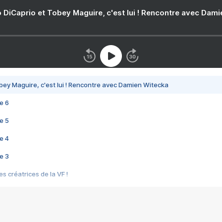
 DiCaprio et Tobey Maguire, c'est lui ! Rencontre avec Dam
bey Maguire, c'est lui ! Rencontre avec Damien Witecka
e 6
e 5
e 4
e 3
s créatrices de la VF !
e 2
e 1