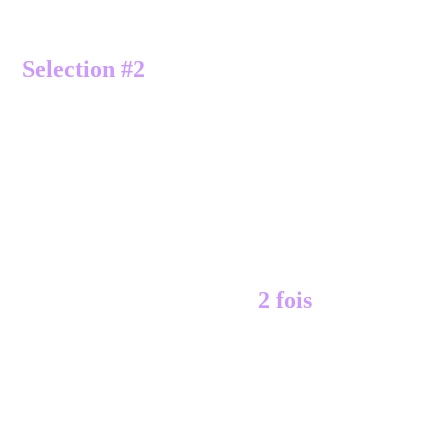
8 -
Selection chargée depuis le calque
alpha
Selection #2
transformer la sélection en calque
calque déplacer en haut de pile
désélectionner
9 -
filtre > AAA Frames > Foto Frame:
10 -dupliquer le calque
2 fois
Image > Miroir Vertical.
fusionner avec le calque du dessous
calque dupliquer