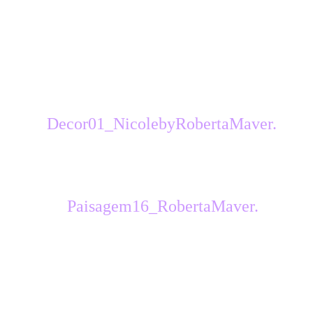
sélection transformée
activer le calque de la sélection
transformée
16 - copier coller le
tube
Decor01_NicolebyRobertaMaver.
mode sur luminance H
17 - Copier coller le tube
misted
Paisagem16_RobertaMaver.
redimensionner à 90 %
placer bien au centre
netteté, netteté