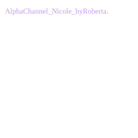
2 -
Ouvrir le calque alpha
AlphaChannel_Nicole_byRoberta.
fenêtre dupliquer, fermez l'original et
travaillez sur la copie
filtre > Mehdi > Wavy Lab 1.1.
3 -
réglages, flou radial
4 -
filtre > Mehdi > Sorting Tiles:
5 -
Selection chargée depuis le calque