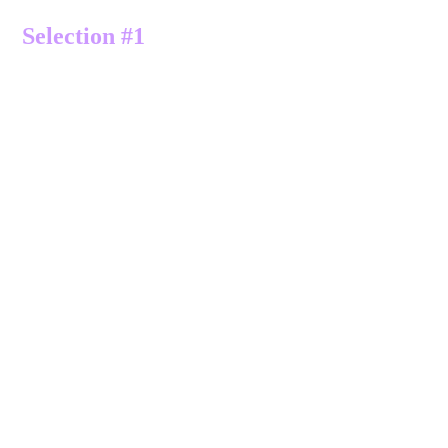
alpha
Selection #1
transformer la sélection en calque
désélectionner
6 -
filtre Factor Gallery G > Noise
Emboss:
7 - mode du calque sur recouvrement
opacité à 65%
Activer le Raster 1.