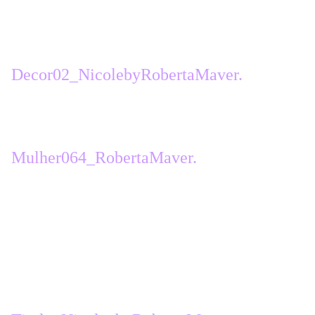
30 px - de blanc > #ffffff
24 -
copier coller le tube
Decor02_NicolebyRobertaMaver.
25 -
copier coller le tube principal
Mulher064_RobertaMaver.
redimensionner à 50 %
netteté, netteté
placer sur la gauche ou ailleurs
ombre portée au choix
26 -
copier coller le tube