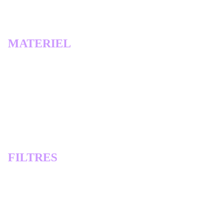
Cette traduction est la propriété d'
Evanescence
MATERIEL
Tubes de Roberta
Decors de RobertaMaver
Título_Nicole_byRoberta
calque
AlphaChannel_Nicole_byRobertaMaver
FILTRES
Mehdi > Wavy Lab 1.1.
Mehdi > Sorting Tiles
Filter Factor Gallery G > Noise Emboss