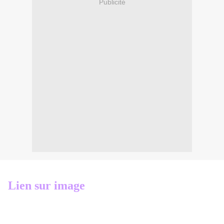
Publicité
Lien sur image
Ce tutoriel est la propriété de Roberta
Maver