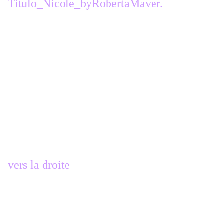
Titulo_Nicole_byRobertaMaver.
.
placement du calque
Position X:
735
- Position Y:
510
ou
ailleurs si vous préférez
ombre portée 1, 3, 100,0, Couleur 3 >
#70491a
calque dupliquer
calque déplacer vers le bas
effets de distorsion , vent
vers la droite
27 -
Image > Ajouter une bordure de 1 px
couleur 2 > #241104.