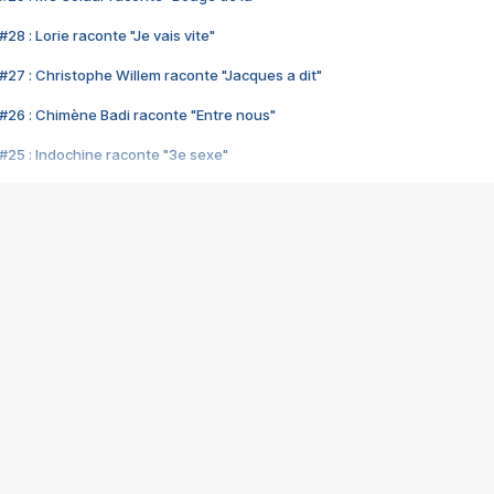
28 : Lorie raconte "Je vais vite"
#27 : Christophe Willem raconte "Jacques a dit"
#26 : Chimène Badi raconte "Entre nous"
#25 : Indochine raconte "3e sexe"
#24 : Zaho raconte "C'est chelou"
#23 : Patrick Bruel raconte "Au café des délices"
#22 : Kyo raconte "Le chemin"
#21 : Nolwenn Leroy raconte "Cassé"
#20 : Patrick Hernandez raconte "Born to be alive"
#19 : Lorie raconte "Près de moi"
#18 : Michael Jones raconte "A nos actes manqués" (avec Jean-Jacque
#17 : Khaled raconte "Aïcha"