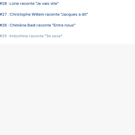
28 : Lorie raconte "Je vais vite"
#27 : Christophe Willem raconte "Jacques a dit"
#26 : Chimène Badi raconte "Entre nous"
#25 : Indochine raconte "3e sexe"
#24 : Zaho raconte "C'est chelou"
#23 : Patrick Bruel raconte "Au café des délices"
#22 : Kyo raconte "Le chemin"
#21 : Nolwenn Leroy raconte "Cassé"
#20 : Patrick Hernandez raconte "Born to be alive"
#19 : Lorie raconte "Près de moi"
#18 : Michael Jones raconte "A nos actes manqués" (avec Jean-Jacque
#17 : Khaled raconte "Aïcha"
#16 : Corneille raconte "Parce qu'on vient de loin"