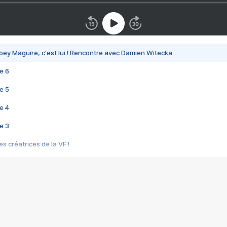
bey Maguire, c'est lui ! Rencontre avec Damien Witecka
e 6
e 5
e 4
e 3
s créatrices de la VF !
e 2
e 1
e Mektoub My Love arrive enfin ! Rencontre avec Shaïn Boumedine et Sal
i : après Toni en famille