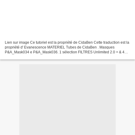
Lien sur image Ce tutoriel est la propriété de CidaBen Cette traduction est la
propriété d' Evanescence MATERIEL Tubes de CidaBen . Masques
P&A_Mask034 e P&A_Mask036. 1 sélection FILTRES Unlimited 2.0 > &
4
QFlip UpperR. 1 - Couleurs...