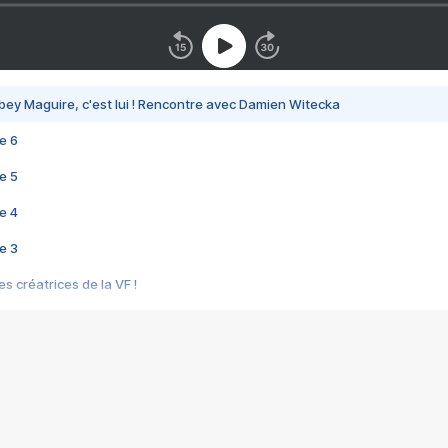
bey Maguire, c'est lui ! Rencontre avec Damien Witecka
e 6
e 5
e 4
e 3
s créatrices de la VF !
e 2
e 1
e Mektoub My Love arrive enfin ! Rencontre avec Shaïn Boumedine et Sal
i : après Toni en famille