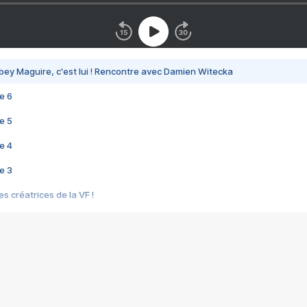
bey Maguire, c'est lui ! Rencontre avec Damien Witecka
e 6
e 5
e 4
e 3
s créatrices de la VF !
e 2
e 1
e Mektoub My Love arrive enfin ! Rencontre avec Shaïn Boumedine et Sal
i : après Toni en famille