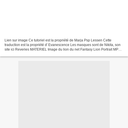
Lien sur image Ce tutoriel est la propriété de Marja Psp Lessen Cette
traduction est la propriété d' Evanescence Les masques sont de Nikita, son
site ici Reveries MATERIEL Image du lion du net Fantasy Lion Portrait MPL
watermark palette L498 mpd©designs...