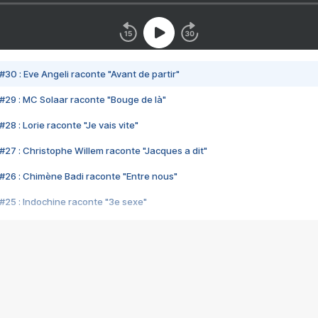
#30 : Eve Angeli raconte "Avant de partir"
#29 : MC Solaar raconte "Bouge de là"
28 : Lorie raconte "Je vais vite"
#27 : Christophe Willem raconte "Jacques a dit"
#26 : Chimène Badi raconte "Entre nous"
#25 : Indochine raconte "3e sexe"
#24 : Zaho raconte "C'est chelou"
#23 : Patrick Bruel raconte "Au café des délices"
#22 : Kyo raconte "Le chemin"
#21 : Nolwenn Leroy raconte "Cassé"