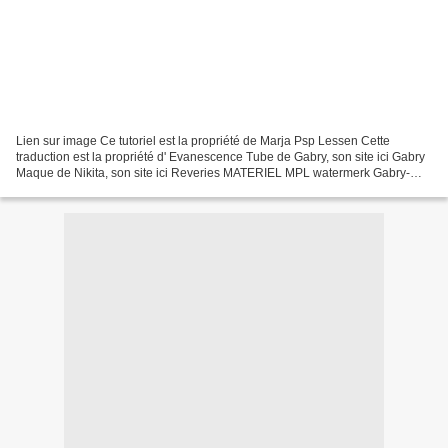
Lien sur image Ce tutoriel est la propriété de Marja Psp Lessen Cette
traduction est la propriété d' Evanescence Tube de Gabry, son site ici Gabry
Maque de Nikita, son site ici Reveries MATERIEL MPL watermerk Gabry-
woman-00-23 Gabry-farfalle-78 L476 Deco...