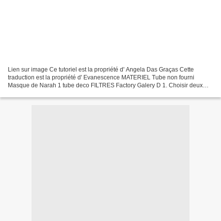
Lien sur image Ce tutoriel est la propriété d' Angela Das Graças Cette
traduction est la propriété d' Evanescence MATERIEL Tube non fourni
Masque de Narah 1 tube deco FILTRES Factory Galery D 1. Choisir deux
couleurs en accord avec votre tube couleur...