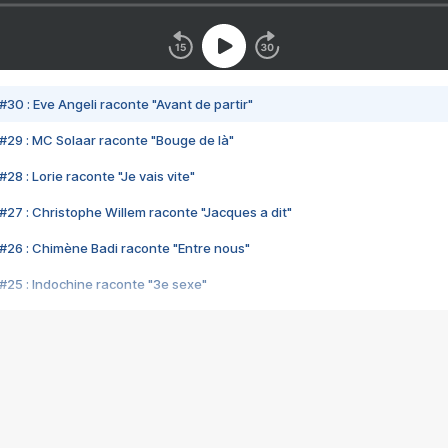
#30 : Eve Angeli raconte "Avant de partir"
#29 : MC Solaar raconte "Bouge de là"
28 : Lorie raconte "Je vais vite"
#27 : Christophe Willem raconte "Jacques a dit"
#26 : Chimène Badi raconte "Entre nous"
#25 : Indochine raconte "3e sexe"
#24 : Zaho raconte "C'est chelou"
#23 : Patrick Bruel raconte "Au café des délices"
#22 : Kyo raconte "Le chemin"
#21 : Nolwenn Leroy raconte "Cassé"