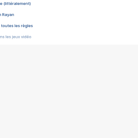
e (littéralement)
im Rayan
 toutes les règles
s les jeux vidéo
us choquant de Rockstar ? - Le scandale BULLY
e plus moche de Steam
du RÊVE tourne au CAUCHEMAR
pendant 8 heures
it… à tort
umiliés par un jeu vidéo
ire - Final Fantasy 8
ti un empire - Age of Empires
story DOFUS