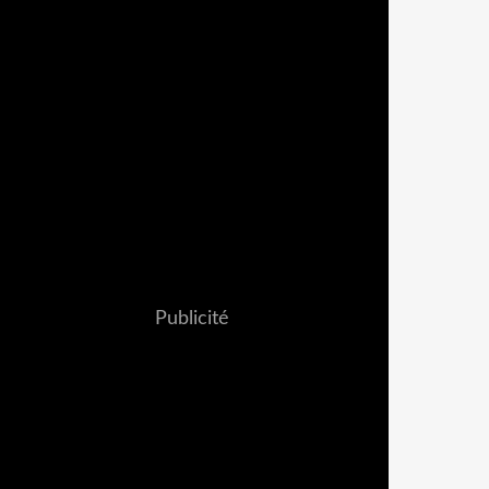
Publicité