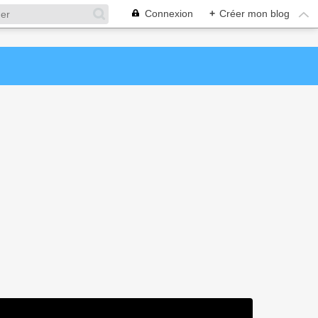
Connexion
+
Créer mon blog