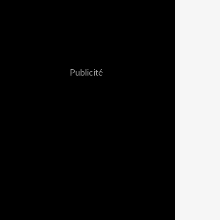
Publicité