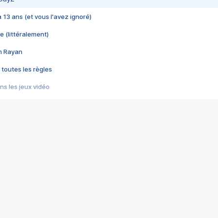
 a 13 ans (et vous l'avez ignoré)
e (littéralement)
im Rayan
 toutes les règles
s les jeux vidéo
us choquant de Rockstar ? - Le scandale BULLY
e plus moche de Steam
du RÊVE tourne au CAUCHEMAR
pendant 8 heures
it… à tort
umiliés par un jeu vidéo
ire - Final Fantasy 8