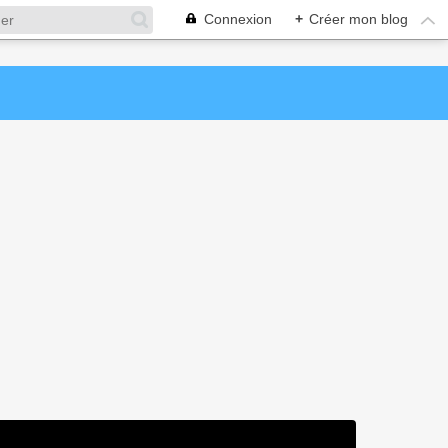
Connexion
+
Créer mon blog