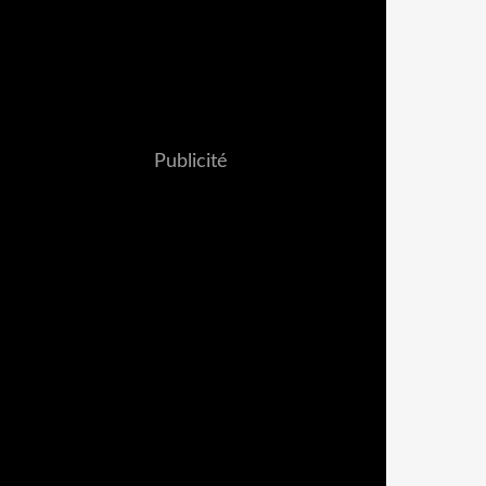
Publicité