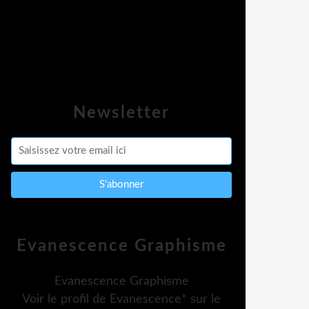
Newsletter
Evanescence Graphisme
Evanescence Graphisme
Voir le profil de
Evanescence*
sur le