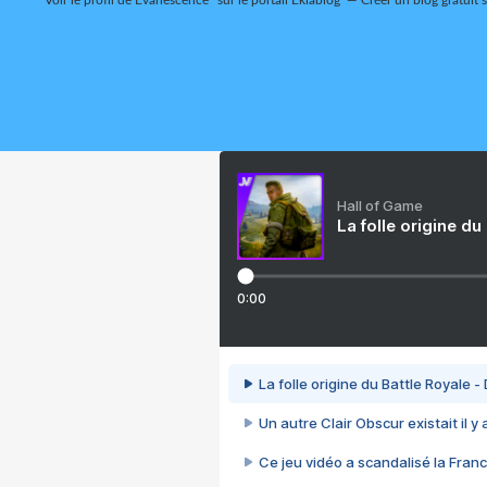
Voir le profil de
Evanescence*
sur le portail Eklablog
Créer un blog gratuit 
Hall of Game
La folle origine du
0:00
La folle origine du Battle Royale -
Un autre Clair Obscur existait il y
Ce jeu vidéo a scandalisé la Franc