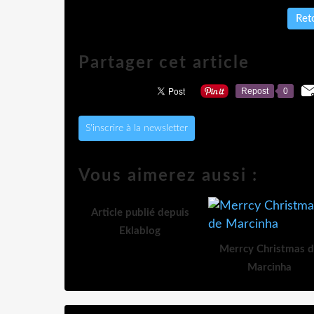
Reto
Partager cet article
Repost
0
S'inscrire à la newsletter
Vous aimerez aussi :
Article publié depuis
Eklablog
Merrcy Christmas 
Marcinha