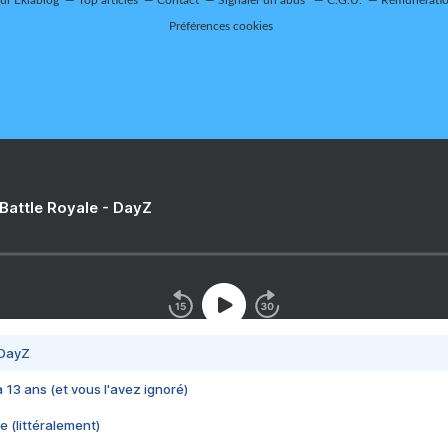
sur Eklablog
Top articles
Contact
Signaler un abus
C.G.U.
Rémunération
Préférences cookies
 Battle Royale - DayZ
 DayZ
 a 13 ans (et vous l'avez ignoré)
e (littéralement)