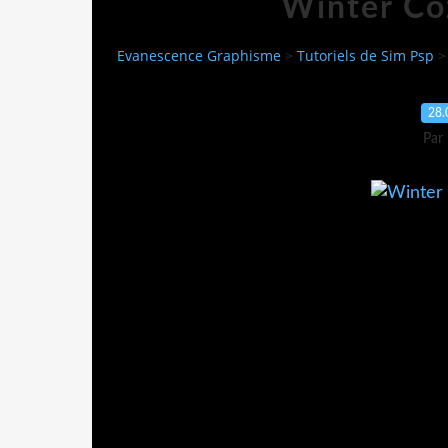
Winter Co
Evanescence Graphisme
>
Tutoriels de Sim Psp
>
28.
Par