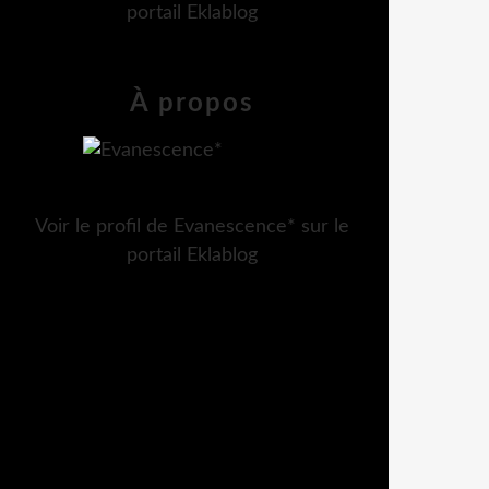
portail Eklablog
À propos
Voir le profil de
Evanescence*
sur le
portail Eklablog