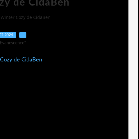
zy de CidaBen
Winter Cozy de CidaBen
02.2024
…
 Evanescence*