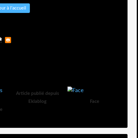
ur à l'accueil
Article publié depuis
Eklablog
Face
de