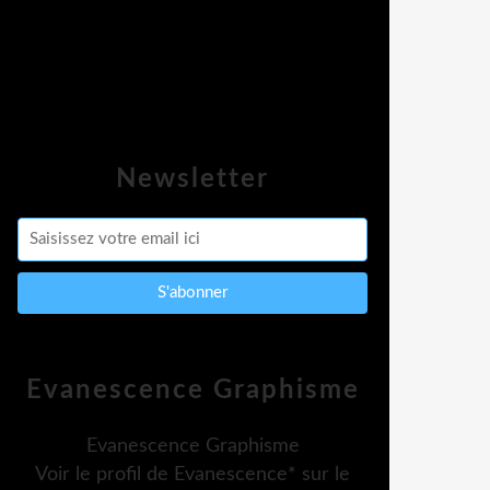
Newsletter
Evanescence Graphisme
Evanescence Graphisme
Voir le profil de
Evanescence*
sur le