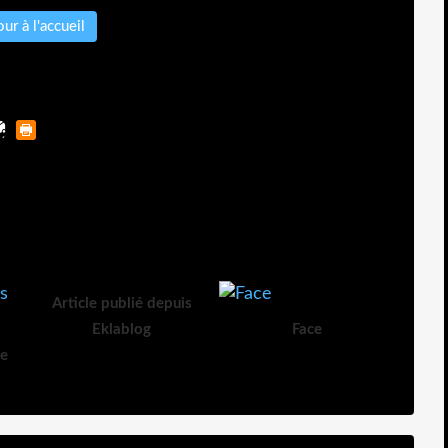
ur à l'accueil
Article publié depuis
Eklablog
Face
de