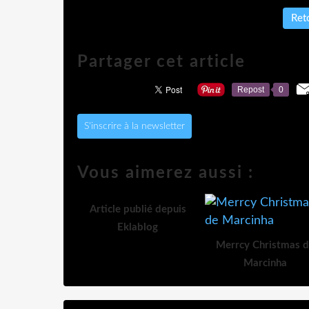
Reto
Partager cet article
Repost
0
S'inscrire à la newsletter
Vous aimerez aussi :
Article publié depuis
Eklablog
Merrcy Christmas 
Marcinha