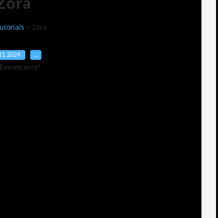
Zora
utorials
>
Zora
11.2024
…
 Evanescence*