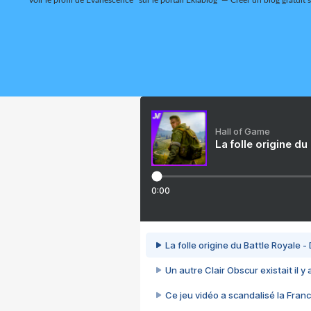
Voir le profil de
Evanescence*
sur le portail Eklablog
Créer un blog gratuit 
Hall of Game
La folle origine du
0:00
La folle origine du Battle Royale -
Un autre Clair Obscur existait il y
Ce jeu vidéo a scandalisé la Franc