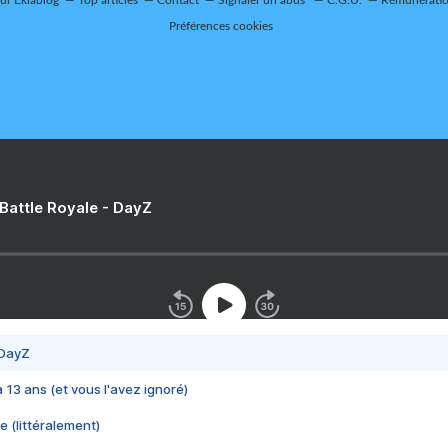
sur Eklablog
Top articles
Contact
Signaler un abus
C.G.U.
Rémunération
Préférences cookies
 Battle Royale - DayZ
 DayZ
 a 13 ans (et vous l'avez ignoré)
e (littéralement)