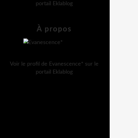
portail Eklablog
À propos
Voir le profil de
Evanescence*
sur le
portail Eklablog